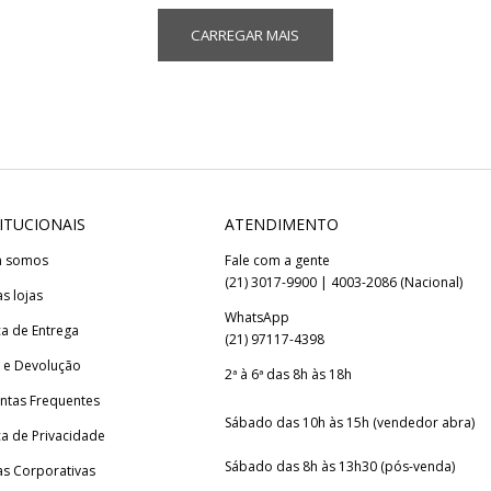
CARREGAR MAIS
ITUCIONAIS
ATENDIMENTO
 somos
Fale com a gente
(21) 3017-9900 | 4003-2086 (Nacional)
s lojas
WhatsApp
ca de Entrega
(21) 97117-4398
 e Devolução
2ª à 6ª das 8h às 18h
ntas Frequentes
Sábado das 10h às 15h (vendedor abra)
ica de Privacidade
Sábado das 8h às 13h30 (pós-venda)
s Corporativas