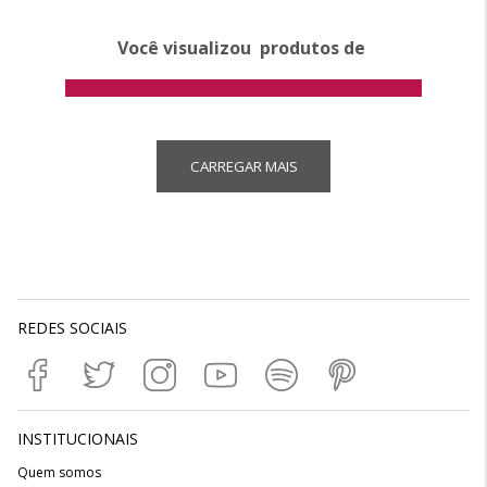
Você visualizou
produtos de
CARREGAR MAIS
REDES SOCIAIS
INSTITUCIONAIS
Quem somos