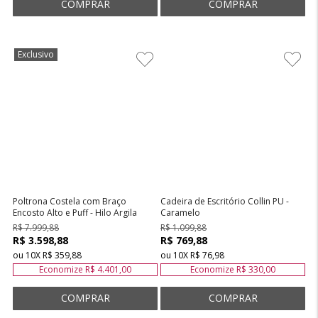
Exclusivo
Poltrona Costela com Braço
Cadeira de Escritório Collin PU -
Encosto Alto e Puff - Hilo Argila
Caramelo
R$ 7.999,88
R$ 1.099,88
R$ 3.598,88
R$ 769,88
ou
10
X
R$ 359,88
ou
10
X
R$ 76,98
Economize
R$ 4.401,00
Economize
R$ 330,00