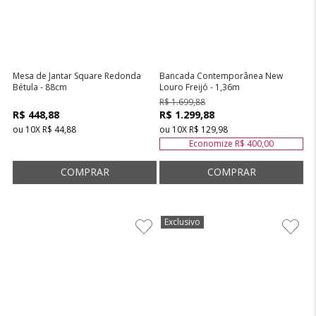
Atelie
Atelie
Casa
Casa
Mesa de Jantar Square Redonda
Bancada Contemporânea New
Bétula - 88cm
Louro Freijó - 1,36m
R$ 1.699,88
R$ 448,88
R$ 1.299,88
ou
10
X
R$ 44,88
ou
10
X
R$ 129,98
Economize
R$ 400,00
Exclusivo