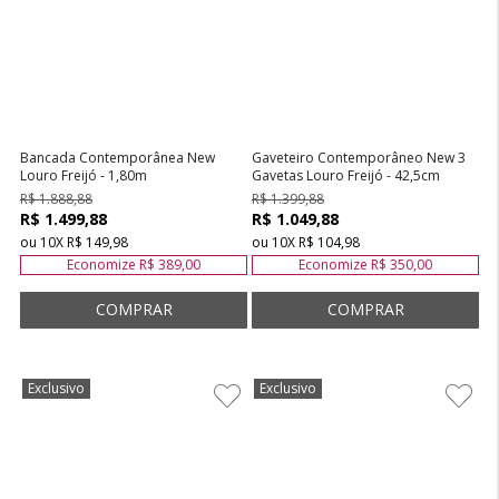
Atelie
Atelie
Casa
Casa
Bancada Contemporânea New
Gaveteiro Contemporâneo New 3
Louro Freijó - 1,80m
Gavetas Louro Freijó - 42,5cm
R$ 1.888,88
R$ 1.399,88
R$ 1.499,88
R$ 1.049,88
ou
10
X
R$ 149,98
ou
10
X
R$ 104,98
Economize
R$ 389,00
Economize
R$ 350,00
Exclusivo
Exclusivo