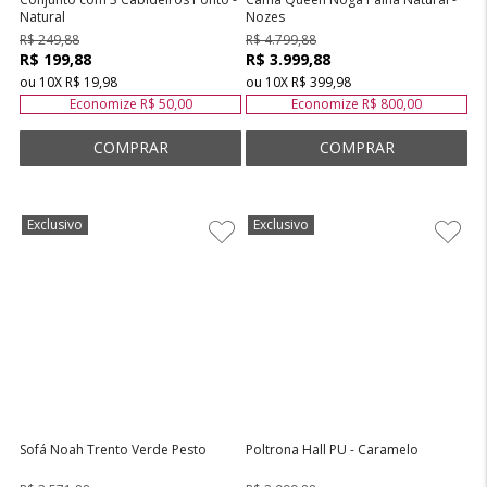
Natural
Nozes
R$ 249,88
R$ 4.799,88
R$ 199,88
R$ 3.999,88
ou
10
X
R$ 19,98
ou
10
X
R$ 399,98
Economize
R$ 50,00
Economize
R$ 800,00
Exclusivo
Exclusivo
Atelie
Casa
Sofá Noah Trento Verde Pesto
Poltrona Hall PU - Caramelo