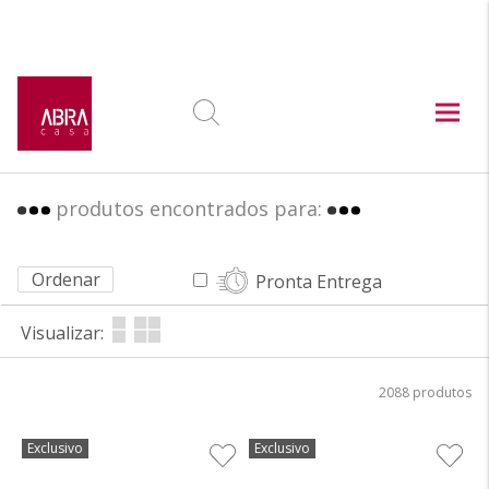
produtos encontrados para:
Ordenar
Pronta Entrega
Visualizar:
2088
Exclusivo
Exclusivo