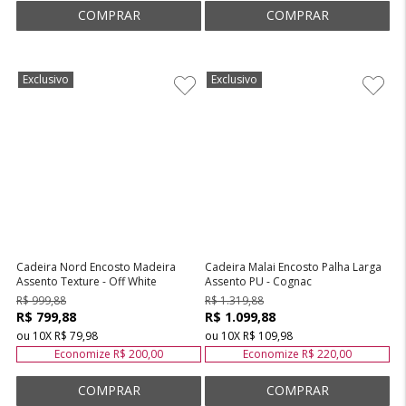
Exclusivo
Exclusivo
Cadeira Nord Encosto Madeira
Cadeira Malai Encosto Palha Larga
Assento Texture - Off White
Assento PU - Cognac
R$ 999,88
R$ 1.319,88
R$ 799,88
R$ 1.099,88
ou
10
X
R$ 79,98
ou
10
X
R$ 109,98
Economize
R$ 200,00
Economize
R$ 220,00