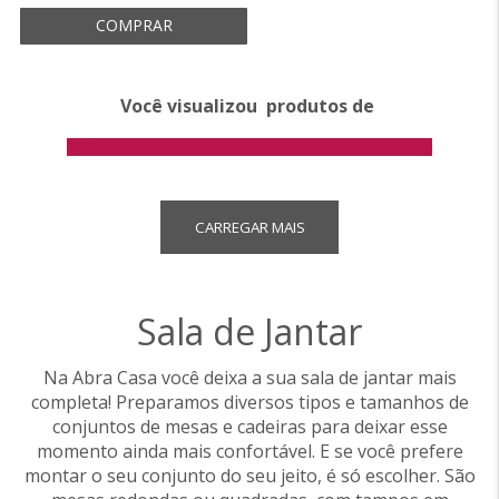
Você visualizou
produtos de
CARREGAR MAIS
Sala de Jantar
Na Abra Casa você deixa a sua sala de jantar mais
completa! Preparamos diversos tipos e tamanhos de
conjuntos de mesas e cadeiras para deixar esse
momento ainda mais confortável. E se você prefere
montar o seu conjunto do seu jeito, é só escolher. São