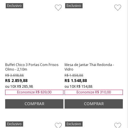
Exclusivo
Exclusivo
Atelie
Casa
Buffet Chico 3 Portas Com Frisos
Mesa de Jantar Thai Redonda -
Olmo - 2,10m
Vidro
R$ 3.698,88
R$ 1.858,88
R$ 2.859,88
R$ 1.548,88
ou
10
X
R$ 285,98
ou
10
X
R$ 154,88
Economize
R$ 839,00
Economize
R$ 310,00
Exclusivo
Exclusivo