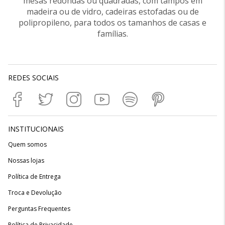
mesas redondas ou quadradas, com tampos em
madeira ou de vidro, cadeiras estofadas ou de
polipropileno, para todos os tamanhos de casas e
famílias.
REDES SOCIAIS
INSTITUCIONAIS
Quem somos
Nossas lojas
Política de Entrega
Troca e Devolução
Perguntas Frequentes
Política de Privacidade