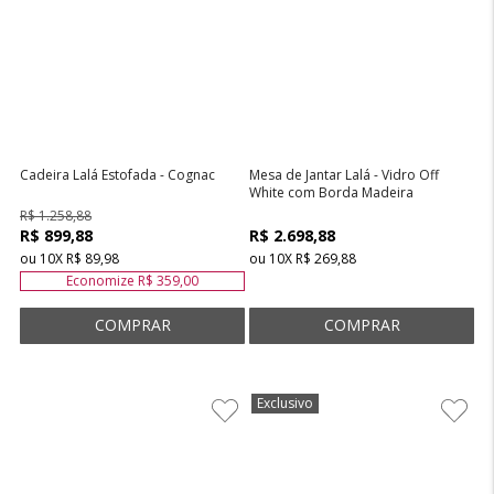
Atelie
Casa
Cadeira Lalá Estofada - Cognac
Mesa de Jantar Lalá - Vidro Off
White com Borda Madeira
R$ 1.258,88
R$ 899,88
R$ 2.698,88
ou
10
X
R$ 89,98
ou
10
X
R$ 269,88
Economize
R$ 359,00
Exclusivo