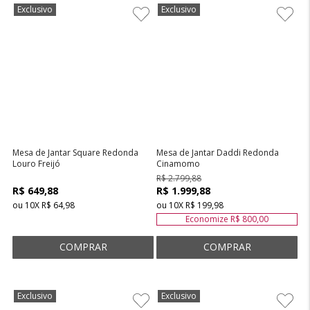
Exclusivo
Exclusivo
Atelie
Casa
Mesa de Jantar Square Redonda
Mesa de Jantar Daddi Redonda
Louro Freijó
Cinamomo
R$ 2.799,88
R$ 649,88
R$ 1.999,88
ou
10
X
R$ 64,98
ou
10
X
R$ 199,98
Economize
R$ 800,00
Exclusivo
Exclusivo