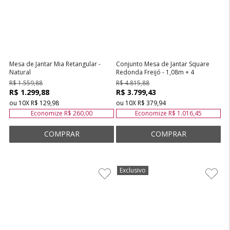
Mesa de Jantar Mia Retangular -
Conjunto Mesa de Jantar Square
Natural
Redonda Freijó - 1,08m + 4
Cadeiras Bossa Encosto Palha
R$ 1.559,88
R$ 4.815,88
Estofada Madeira
R$ 1.299,88
R$ 3.799,43
ou
10
X
R$ 129,98
ou
10
X
R$ 379,94
Economize
R$ 260,00
Economize
R$ 1.016,45
Exclusivo