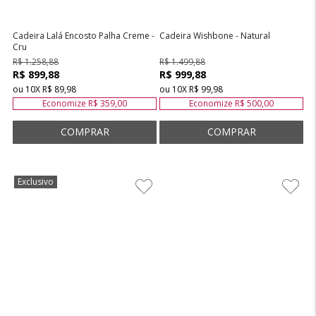
Atelie
Casa
Cadeira Lalá Encosto Palha Creme -
Cadeira Wishbone - Natural
Cru
R$ 1.258,88
R$ 1.499,88
R$ 899,88
R$ 999,88
ou
10
X
R$ 89,98
ou
10
X
R$ 99,98
Economize
R$ 359,00
Economize
R$ 500,00
Exclusivo
Atelie
Atelie
Casa
Casa