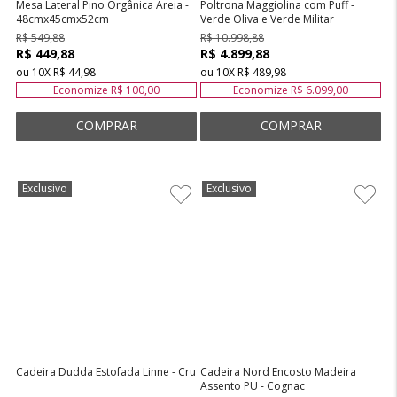
Mesa Lateral Pino Orgânica Areia -
Poltrona Maggiolina com Puff -
48cmx45cmx52cm
Verde Oliva e Verde Militar
R$ 549,88
R$ 10.998,88
R$ 449,88
R$ 4.899,88
ou
10
X
R$ 44,98
ou
10
X
R$ 489,98
Economize
R$ 100,00
Economize
R$ 6.099,00
Exclusivo
Exclusivo
Cadeira Dudda Estofada Linne - Cru
Cadeira Nord Encosto Madeira
Assento PU - Cognac