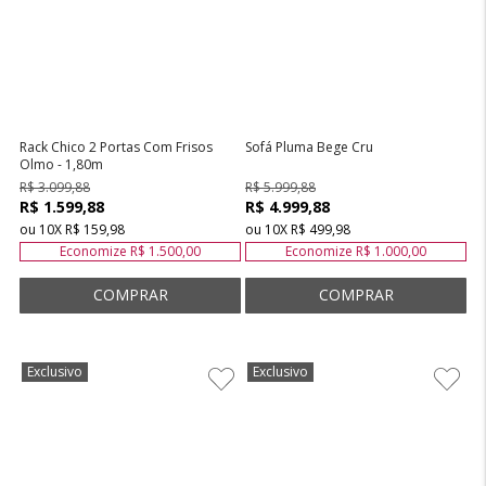
Atelie
Atelie
Casa
Casa
Rack Chico 2 Portas Com Frisos
Sofá Pluma Bege Cru
Olmo - 1,80m
R$ 3.099,88
R$ 5.999,88
R$ 1.599,88
R$ 4.999,88
ou
10
X
R$ 159,98
ou
10
X
R$ 499,98
Economize
R$ 1.500,00
Economize
R$ 1.000,00
Exclusivo
Exclusivo