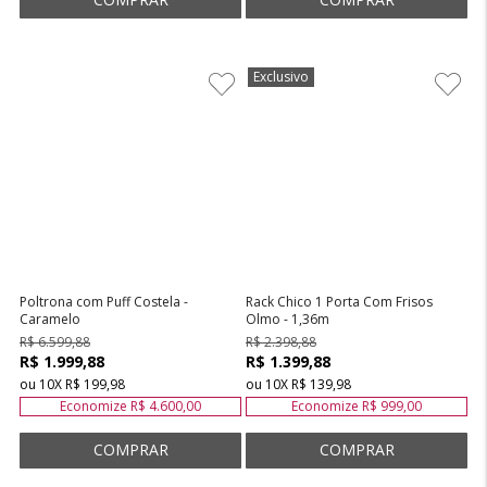
Exclusivo
Atelie
Casa
Poltrona com Puff Costela -
Rack Chico 1 Porta Com Frisos
Caramelo
Olmo - 1,36m
R$ 6.599,88
R$ 2.398,88
R$ 1.999,88
R$ 1.399,88
ou
10
X
R$ 199,98
ou
10
X
R$ 139,98
Economize
R$ 4.600,00
Economize
R$ 999,00