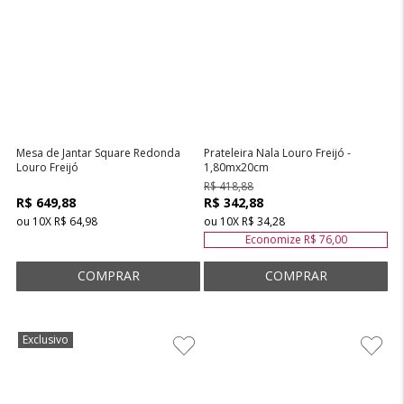
Atelie
Casa
Mesa de Jantar Square Redonda
Prateleira Nala Louro Freijó -
Louro Freijó
1,80mx20cm
R$ 418,88
R$ 649,88
R$ 342,88
ou
10
X
R$ 64,98
ou
10
X
R$ 34,28
Economize
R$ 76,00
Exclusivo