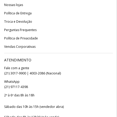
Nossas lojas
Política de Entrega
Troca e Devolução
Perguntas Frequentes
Política de Privacidade
Vendas Corporativas
ATENDIMENTO
Fale com a gente
(21) 3017-9900 | 4003-2086 (Nacional)
WhatsApp
(21) 97117-4398
2ª à 6ª das 8h às 18h
Sábado das 10h às 15h (vendedor abra)