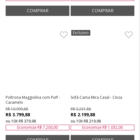
Exclusivo
Poltrona Maggiolina com Puff -
Sofá-Cama Mira Casal - Cinza
Caramelo
R$ 10.999,88
R$ 3.231,88
R$ 3.799,88
R$ 2.199,88
ou
10
X
R$ 379,98
ou
10
X
R$ 219,98
Economize
R$ 7.200,00
Economize
R$ 1.032,00