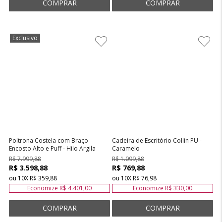
Exclusivo
Poltrona Costela com Braço
Cadeira de Escritório Collin PU -
Encosto Alto e Puff - Hilo Argila
Caramelo
R$ 7.999,88
R$ 1.099,88
R$ 3.598,88
R$ 769,88
ou
10
X
R$ 359,88
ou
10
X
R$ 76,98
Economize
R$ 4.401,00
Economize
R$ 330,00