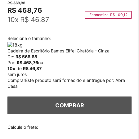
R$ 568,88
R$ 468,76
R$ 100,12
10
x
R$ 46,87
Selecione o tamanho:
Cadeira de Escritório Eames Eiffel Giratória - Cinza
De:
R$ 568,88
Por:
R$ 468,76
ou
10x
de
R$ 46,87
sem juros
Comprar
Este produto será fornecido e entregue por:
Abra
Casa
COMPRAR