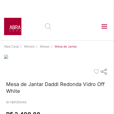
Este produto está
exposto nas lojas:
Abra Casa
Móveis
Mesas
Mesa de Jantar
Mesa de Jantar Daddi Redonda Vidro Off
White
1891500AA