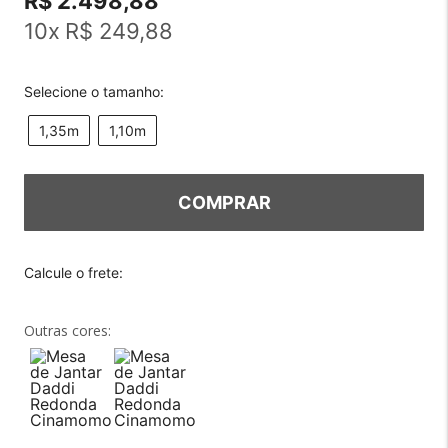
R$ 2.498,88
10
x
R$ 249,88
Selecione o tamanho:
1,35m
1,10m
COMPRAR
Outras cores: