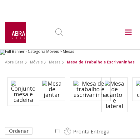
Abra Casa
Móveis
Mesas
Mesa de Trabalho e Escrivaninhas
Ordenar
Pronta Entrega