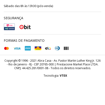
Sábado das 8h às 13h30 (pós-venda)
SEGURANÇA
FORMAS DE PAGAMENTO
Copyright © 1996 - 2021 Abra Casa - Av. Pastor Martin Luther King Jr. 126
- Rio de Janeiro - RJ - CEP 20765-000 | Prestacione Market Place LTDA.
CNPJ: 44.425.281/0001-08 - Todos os direitos reservados.
Tecnologia:
VTEX