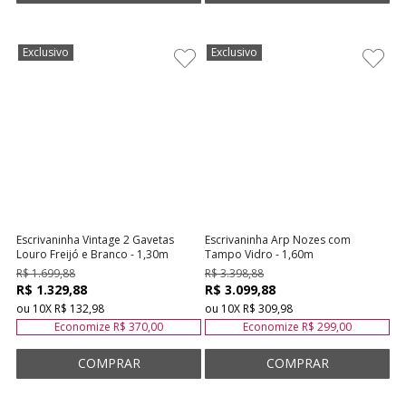
Exclusivo
Exclusivo
Atelie
Casa
Escrivaninha Vintage 2 Gavetas
Escrivaninha Arp Nozes com
Louro Freijó e Branco - 1,30m
Tampo Vidro - 1,60m
R$ 1.699,88
R$ 3.398,88
R$ 1.329,88
R$ 3.099,88
ou
10
X
R$ 132,98
ou
10
X
R$ 309,98
Economize
R$ 370,00
Economize
R$ 299,00