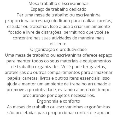
Mesa trabalho e Escrivaninhas
Espaço de trabalho dedicado
Ter uma mesa de trabalho ou escrivaninha
proporciona um espaço dedicado para realizar tarefas,
estudar ou trabalhar. Isso ajuda a criar um ambiente
focado e livre de distrações, permitindo que você se
concentre nas suas atividades de maneira mais
eficiente.
Organização e produtividade
Uma mesa de trabalho ou escrivaninha oferece espaço
para manter todos os seus materiais e equipamentos
de trabalho organizados. Você pode ter gavetas,
prateleiras ou outros compartimentos para armazenar
papéis, canetas, livros e outros itens essenciais. Isso
ajuda a manter um ambiente de trabalho arrumado e
promove a produtividade, evitando a perda de tempo
procurando por objetos necessários.
Ergonomia e conforto
As mesas de trabalho ou escrivaninhas ergonômicas
são projetadas para proporcionar conforto e apoiar