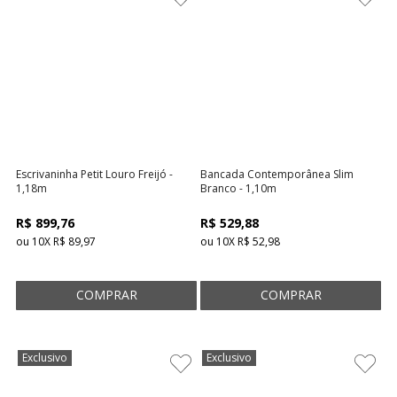
Atelie
Atelie
Casa
Casa
Escrivaninha Petit Louro Freijó -
Bancada Contemporânea Slim
1,18m
Branco - 1,10m
R$ 899,76
R$ 529,88
ou
10
X
R$ 89,97
ou
10
X
R$ 52,98
Exclusivo
Exclusivo