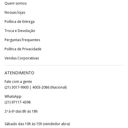
Quem somos
Nossas lojas
Política de Entrega
Troca e Devolução
Perguntas Frequentes
Política de Privacidade
Vendas Corporativas
ATENDIMENTO
Fale com a gente
(21) 3017-9900 | 4003-2086 (Nacional)
WhatsApp
(21) 97117-4398
2ª à 6ª das 8h às 18h
Sábado das 10h às 15h (vendedor abra)