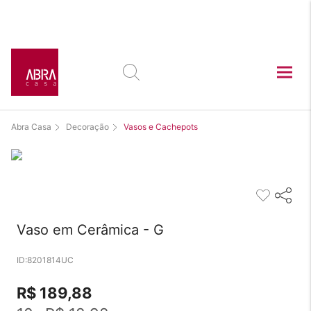
Este produto está
exposto nas lojas:
Abra Casa
Decoração
Vasos e Cachepots
Vaso em Cerâmica - G
8201814UC
R$ 189,88